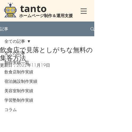
tanto
ホームページ制作＆運用支援
記事
全ての記事
飲食店で見落としがちな無料の
全ての記事
集客方法
制作実績一覧
更新日：
2022年11月19日
飲食店制作実績
宿泊施設制作実績
美容室制作実績
学習塾制作実績
コラム