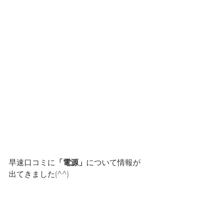
早速口コミに
「電源」
について情報が
出てきました(^^)